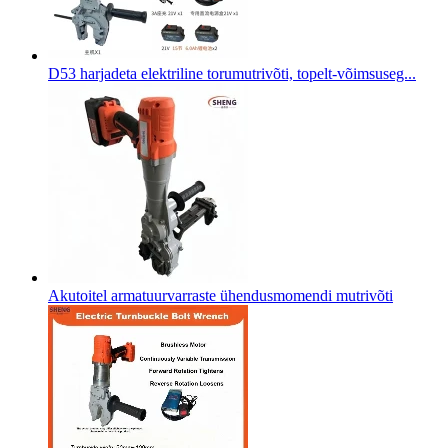
D53 harjadeta elektriline torumutrivõti, topelt-võimsuseg...
Akutoitel armatuurvarraste ühendusmomendi mutrivõti