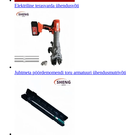
Elektriline terasvarda ühendusvõti
Juhtmeta pöördemomendi toru armatuuri ühendusmutrivõti