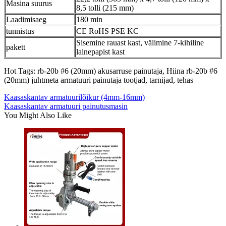
Masina suurus
8,5 tolli (215 mm)
Laadimisaeg
180 min
tunnistus
CE RoHS PSE KC
Sisemine rauast kast, välimine 7-kihiline
pakett
lainepapist kast
Hot Tags: rb-20b #6 (20mm) akusarruse painutaja, Hiina rb-20b #6
(20mm) juhtmeta armatuuri painutaja tootjad, tarnijad, tehas
Kaasaskantav armatuurilõikur (4mm-16mm)
Kaasaskantav armatuuri painutusmasin
You Might Also Like