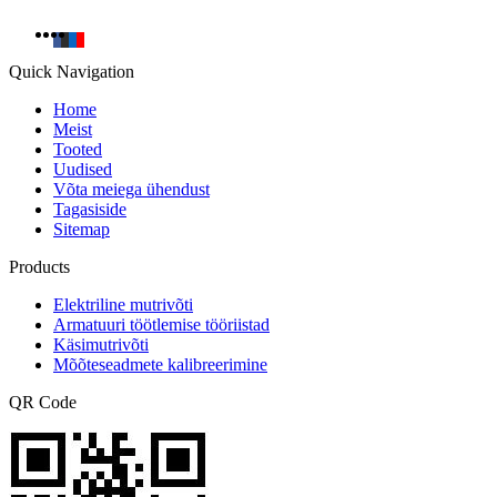
Quick Navigation
Home
Meist
Tooted
Uudised
Võta meiega ühendust
Tagasiside
Sitemap
Products
Elektriline mutrivõti
Armatuuri töötlemise tööriistad
Käsimutrivõti
Mõõteseadmete kalibreerimine
QR Code