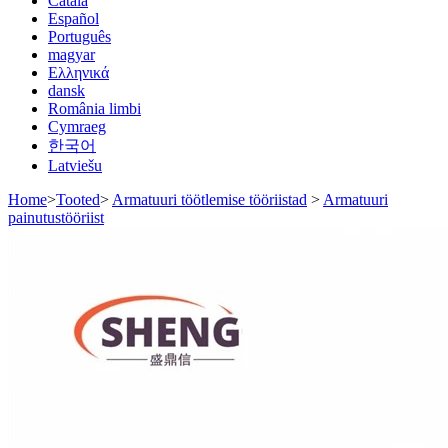
Català
Español
Português
magyar
Ελληνικά
dansk
România limbi
Cymraeg
한국어
Latviešu
Home
>
Tooted
>
Armatuuri töötlemise tööriistad
>
Armatuuri
painutustööriist