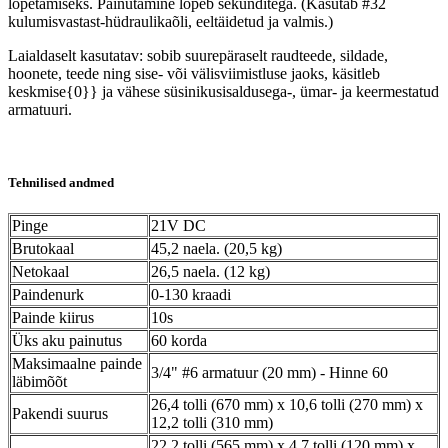
lõpetamiseks. Painutamine lõpeb sekunditega. (Kasutab #32
kulumisvastast-hüdraulikaõli, eeltäidetud ja valmis.)
Laialdaselt kasutatav: sobib suurepäraselt raudteede, sildade,
hoonete, teede ning sise- või välisviimistluse jaoks, käsitleb
keskmise{0}} ja vähese süsinikusisaldusega-, ümar- ja keermestatud
armatuuri.
Tehnilised andmed
Pinge
21V DC
Brutokaal
45,2 naela. (20,5 kg)
Netokaal
26,5 naela. (12 kg)
Paindenurk
0-130 kraadi
Painde kiirus
10s
Üks aku painutus
60 korda
Maksimaalne painde
3/4" #6 armatuur (20 mm) - Hinne 60
läbimõõt
26,4 tolli (670 mm) x 10,6 tolli (270 mm) x
Pakendi suurus
12,2 tolli (310 mm)
22,2 tolli (565 mm) x 4,7 tolli (120 mm) x