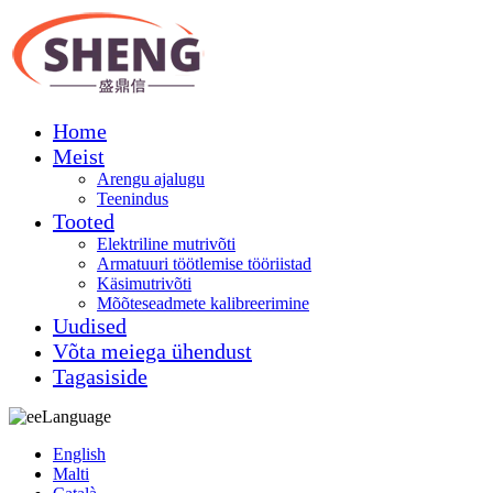
Home
Meist
Arengu ajalugu
Teenindus
Tooted
Elektriline mutrivõti
Armatuuri töötlemise tööriistad
Käsimutrivõti
Mõõteseadmete kalibreerimine
Uudised
Võta meiega ühendust
Tagasiside
Language
English
Malti