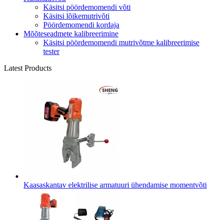
Käsitsi pöördemomendi võti
Käsitsi lõikemutrivõti
Pöördemomendi kordaja
Mõõteseadmete kalibreerimine
Käsitsi pöördemomendi mutrivõtme kalibreerimise
tester
Latest Products
Kaasaskantav elektrilise armatuuri ühendamise momentvõti