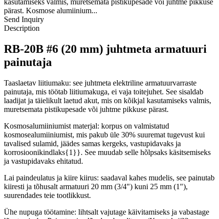
kasutamiseks valmis, muretsemata pistikupesade või juhtme pikkuse
pärast. Kosmose alumiinium...
Send Inquiry
Description
RB-20B #6 (20 mm) juhtmeta armatuuri
painutaja
Taaslaetav liitiumaku: see juhtmeta elektriline armatuurvarraste
painutaja, mis töötab liitiumakuga, ei vaja toitejuhet. See sisaldab
laadijat ja täielikult laetud akut, mis on kõikjal kasutamiseks valmis,
muretsemata pistikupesade või juhtme pikkuse pärast.
Kosmosalumiiniumist materjal: korpus on valmistatud
kosmosealumiiniumist, mis pakub üle 30% suuremat tugevust kui
tavalised sulamid, jäädes samas kergeks, vastupidavaks ja
korrosioonikindlaks{1}}. See muudab selle hõlpsaks käsitsemiseks
ja vastupidavaks ehitatud.
Lai paindeulatus ja kiire kiirus: saadaval kahes mudelis, see painutab
kiiresti ja tõhusalt armatuuri 20 mm (3/4") kuni 25 mm (1"),
suurendades teie tootlikkust.
Ühe nupuga töötamine: lihtsalt vajutage käivitamiseks ja vabastage